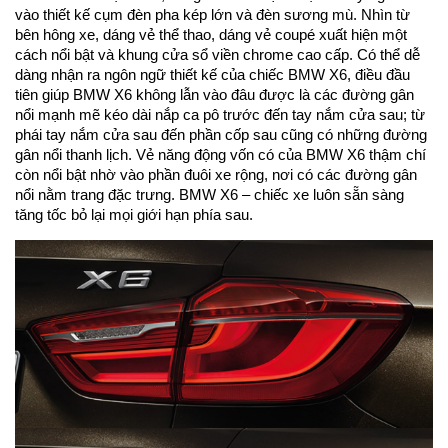
vào thiết kế cụm đèn pha kép lớn và đèn sương mù. Nhìn từ
bên hông xe, dáng vẻ thể thao, dáng vẻ coupé xuất hiện một
cách nổi bật và khung cửa sổ viền chrome cao cấp. Có thể dễ
dàng nhận ra ngôn ngữ thiết kế của chiếc BMW X6, điều đầu
tiên giúp BMW X6 không lẫn vào đâu được là các đường gân
nổi mạnh mẽ kéo dài nắp ca pô trước đến tay nắm cửa sau; từ
phái tay nắm cửa sau đến phần cốp sau cũng có những đường
gân nổi thanh lịch. Vẻ năng động vốn có của BMW X6 thậm chí
còn nổi bật nhờ vào phần đuôi xe rộng, nơi có các đường gân
nổi nằm trang đặc trưng. BMW X6 – chiếc xe luôn sẵn sàng
tăng tốc bỏ lại mọi giới hạn phía sau.