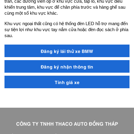
trần, các đường viền ốp ở khu vực cửa, táp lô, khu vực điều
khiển trung tâm, khu vực để chân phía trước và hàng ghế sau
cùng một số khu vực khác.
Khu vực ngoại thất cũng có hệ thống đèn LED hỗ trợ mang đến
sự tiện lợi như khu vực tay nắm cửa hoặc đèn đọc sách ở phía
sau.
Đăng ký lái thử xe BMW
Đăng ký nhận thông tin
Tính giá xe
CÔNG TY TNHH THACO AUTO ĐỒNG THÁP