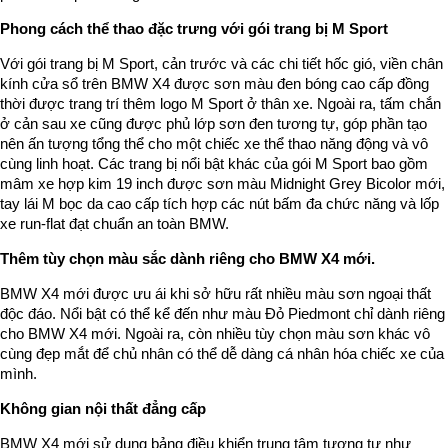
Phong cách thể thao đặc trưng với gói trang bị M Sport
Với gói trang bị M Sport, cản trước và các chi tiết hốc gió, viền chân
kính cửa sổ trên BMW X4 được sơn màu đen bóng cao cấp đồng
thời được trang trí thêm logo M Sport ở thân xe. Ngoài ra, tấm chắn
ở cản sau xe cũng được phủ lớp sơn đen tương tự, góp phần tạo
nên ấn tượng tổng thể cho một chiếc xe thể thao năng động và vô
cùng linh hoạt. Các trang bị nổi bật khác của gói M Sport bao gồm
mâm xe hợp kim 19 inch được sơn màu Midnight Grey Bicolor mới,
tay lái M bọc da cao cấp tích hợp các nút bấm đa chức năng và lốp
xe run-flat đạt chuẩn an toàn BMW.
Thêm tùy chọn màu sắc dành riêng cho BMW X4 mới.
BMW X4 mới được ưu ái khi sở hữu rất nhiều màu sơn ngoại thất
độc đáo. Nổi bật có thể kể đến như màu Đỏ Piedmont chỉ dành riêng
cho BMW X4 mới. Ngoài ra, còn nhiều tùy chọn màu sơn khác vô
cùng đẹp mắt để chủ nhân có thể dễ dàng cá nhân hóa chiếc xe của
mình.
Không gian nội thất đẳng cấp
BMW X4 mới sử dụng bảng điều khiển trung tâm tương tự như