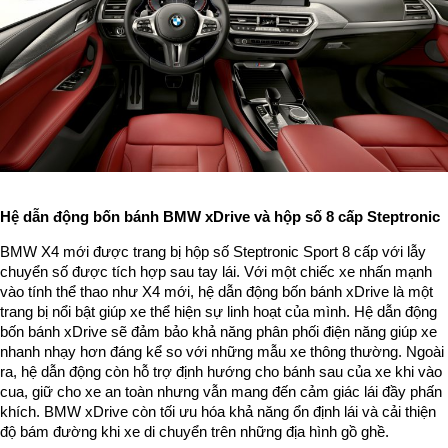
Hệ dẫn động bốn bánh BMW xDrive và hộp số 8 cấp Steptronic
BMW X4 mới được trang bị hộp số Steptronic Sport 8 cấp với lẫy
chuyển số được tích hợp sau tay lái. Với một chiếc xe nhấn mạnh
vào tính thể thao như X4 mới, hệ dẫn động bốn bánh xDrive là một
trang bị nổi bật giúp xe thể hiện sự linh hoạt của mình. Hệ dẫn động
bốn bánh xDrive sẽ đảm bảo khả năng phân phối điện năng giúp xe
nhanh nhạy hơn đáng kể so với những mẫu xe thông thường. Ngoài
ra, hệ dẫn động còn hỗ trợ định hướng cho bánh sau của xe khi vào
cua, giữ cho xe an toàn nhưng vẫn mang đến cảm giác lái đầy phấn
khích. BMW xDrive còn tối ưu hóa khả năng ổn định lái và cải thiện
độ bám đường khi xe di chuyển trên những địa hình gồ ghề.