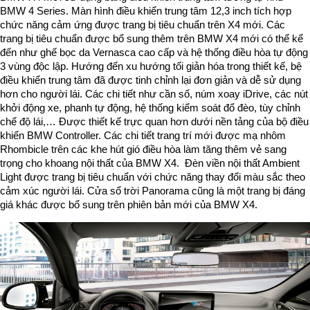
BMW 4 Series. Màn hình điều khiển trung tâm 12,3 inch tích hợp
chức năng cảm ứng được trang bị tiêu chuẩn trên X4 mới. Các
trang bị tiêu chuẩn được bổ sung thêm trên BMW X4 mới có thể kể
đến như ghế bọc da Vernasca cao cấp và hệ thống điều hòa tự động
3 vùng độc lập. Hướng đến xu hướng tối giản hóa trong thiết kế, bệ
điều khiển trung tâm đã được tinh chỉnh lại đơn giản và dễ sử dụng
hơn cho người lái. Các chi tiết như cần số, núm xoay iDrive, các nút
khởi động xe, phanh tự động, hệ thống kiểm soát đổ đèo, tùy chỉnh
chế độ lái,… Được thiết kế trực quan hơn dưới nền tảng của bộ điều
khiển BMW Controller. Các chi tiết trang trí mới được mạ nhôm
Rhombicle trên các khe hút gió điều hòa làm tăng thêm vẻ sang
trọng cho khoang nội thất của BMW X4. Đèn viền nội thất Ambient
Light được trang bị tiêu chuẩn với chức năng thay đổi màu sắc theo
cảm xúc người lái. Cửa sổ trời Panorama cũng là một trang bị đáng
giá khác được bổ sung trên phiên bản mới của BMW X4.