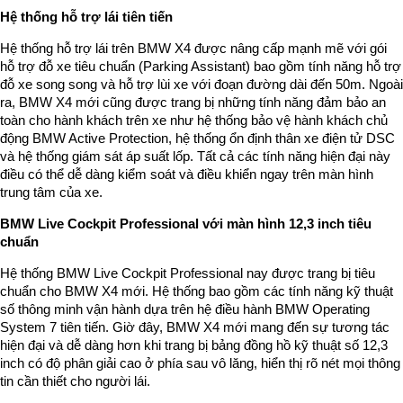
Hệ thống hỗ trợ lái tiên tiến
Hệ thống hỗ trợ lái trên BMW X4 được nâng cấp mạnh mẽ với gói
hỗ trợ đỗ xe tiêu chuẩn (Parking Assistant) bao gồm tính năng hỗ trợ
đỗ xe song song và hỗ trợ lùi xe với đoạn đường dài đến 50m. Ngoài
ra, BMW X4 mới cũng được trang bị những tính năng đảm bảo an
toàn cho hành khách trên xe như hệ thống bảo vệ hành khách chủ
động BMW Active Protection, hệ thống ổn định thân xe điện tử DSC
và hệ thống giám sát áp suất lốp. Tất cả các tính năng hiện đại này
điều có thể dễ dàng kiểm soát và điều khiển ngay trên màn hình
trung tâm của xe.
BMW Live Cockpit Professional với màn hình 12,3 inch tiêu
chuẩn
Hệ thống BMW Live Cockpit Professional nay được trang bị tiêu
chuẩn cho BMW X4 mới. Hệ thống bao gồm các tính năng kỹ thuật
số thông minh vận hành dựa trên hệ điều hành BMW Operating
System 7 tiên tiến. Giờ đây, BMW X4 mới mang đến sự tương tác
hiện đại và dễ dàng hơn khi trang bị bảng đồng hồ kỹ thuật số 12,3
inch có độ phân giải cao ở phía sau vô lăng, hiển thị rõ nét mọi thông
tin cần thiết cho người lái.