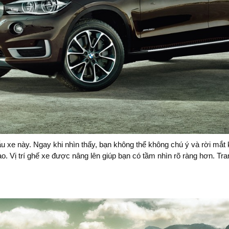
e này. Ngay khi nhìn thấy, bạn không thể không chú ý và rời mắt k
ao. Vị trí ghế xe được nâng lên giúp bạn có tầm nhìn rõ ràng hơn. Tra