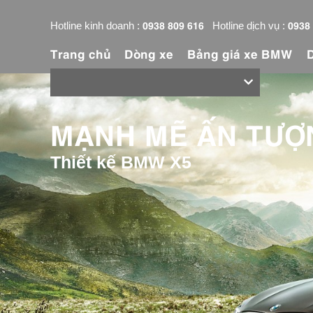
0938 809 616
0938
Hotline kinh doanh :
Hotline dịch vụ :
Trang chủ
Dòng xe
Bảng giá xe BMW
MẠNH MẼ ẤN TƯỢ
Thiết kế BMW X5