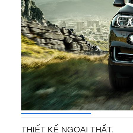
THIẾT KẾ NGOẠI THẤT.