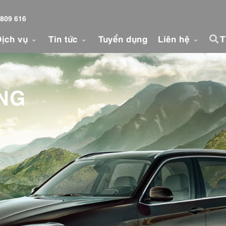
 809 616
Dịch vụ
Tin tức
Tuyển dụng
Liên hệ
T
NG