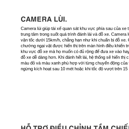
CAMERA LÙI.
Camera lùi giúp tài xế quan sát khu vực phía sau của xe 
trung tâm trong suốt quá trình đánh lái và đỗ xe. Camera lù
vận tốc dưới 15km/h, chẳng hạn như khi chuẩn bị đỗ xe.
chướng ngại vật được hiển thị trên màn hình điều khiển tr
khu vực đỗ xe mà họ muốn có đủ rộng để đưa xe vào hay 
đỗ xe dễ dàng hơn. Khi đánh hết lái, hệ thống sẽ hiển th
màu đỏ và màu xanh phù hợp với từng chuyển động của v
ngừng kích hoạt sau 10 mét hoặc khi tốc độ vượt trên 15
HỖ TRỢ ĐIỀU CHỈNH TẦM CHIẾ