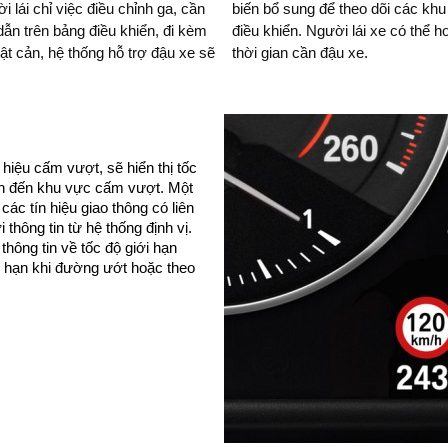
 lái chỉ việc điều chỉnh ga, cần
à hiển thị các vật cản trên Bảng
dẫn trên bảng điều khiển, đi kèm
g vẫn đảm bảo an toàn trong suốt
thời gian cần đậu xe.
 hiệu cấm vượt, sẽ hiển thị tốc
uan đến khu vực cấm vượt. Một
c tín hiệu giao thông có liên
thông tin từ hệ thống định vị.
hông tin về tốc độ giới hạn
ới hạn khi đường ướt hoặc theo