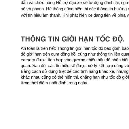
dẫn và chức năng Hỗ trợ đậu xe sẽ tự động đánh lái, người
biến bổ sung để theo dõi các khu vực xung quanh của xe v
số và phanh. Hệ thống cũng hiển thị các thông tin hướng 
điều khiển. Người lái xe có thể hoàn toàn thoải mái nhưn
với tín hiệu âm thanh. Khi phát hiện xe đang tiến về phía vật cản, hệ thống hỗ trợ đậu xe sẽ
THÔNG TIN GIỚI HẠN TỐC ĐỘ.
An toàn là trên hết: Thông tin giới hạn tốc độ bao gồm báo
độ giới hạn trên cụm đồng hồ, cũng như thông tin liên q
camera được tích hợp vào gương chiếu hậu để nhận biết cá
quan. Sau đó, các tín hiệu sẽ được xử lý kết hợp cùng với 
Bằng cách sử dụng triệt để các tính năng khác xe, những t
khác nhau cũng có thể hiển thị, chẳng hạn như tốc độ gi
từng thời điểm nhất định trong ngày.