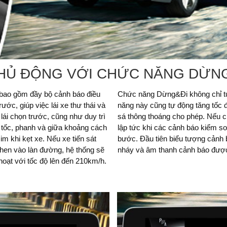
CHỦ ĐỘNG VỚI CHỨC NĂNG DỪNG
 bao gồm đầy bộ cảnh báo điều
 phù hợp khi gặp kẹt xe, chức
ước, giúp việc lái xe thư thái và
i lái cài đặt sẵn ngay khi đường
 lái chọn trước, cũng như duy trì
nh đột ngột, BMW phản ứng ngay
 tốc, phanh và giữa khoảng cách
ạt. Hệ thống hoạt động với nhiều
im khi kẹt xe. Nếu xe tiến sát
đó các biểu tượng bắt đầu nhấp
chen vào làn đường, hệ thống sẽ
nháy và âm thanh cảnh báo được 
hoạt với tốc độ lên đến 210km/h.