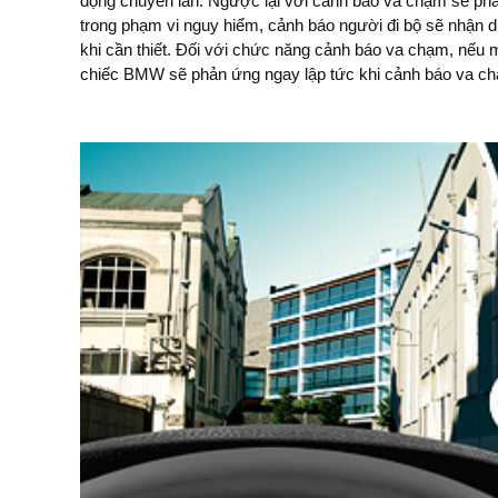
động chuyển làn. Ngược lại với cảnh báo va chạm sẽ phát hiện các phương tiện khác
Hệ thống cũng xe theo dõi hành vi của người lái để nhận biết dấu hiệu mệt mỏi. Khi phát
trong phạm vi nguy hiểm, cảnh báo người đi bộ sẽ nhận d
hiện bất kỳ sự bất thường nào, một đề xuất để nghỉ ngơi 
khi cần thiết. Đối với chức năng cảnh báo va chạm, nếu 
chiếc BMW sẽ phản ứng ngay lập tức khi cảnh báo va ch