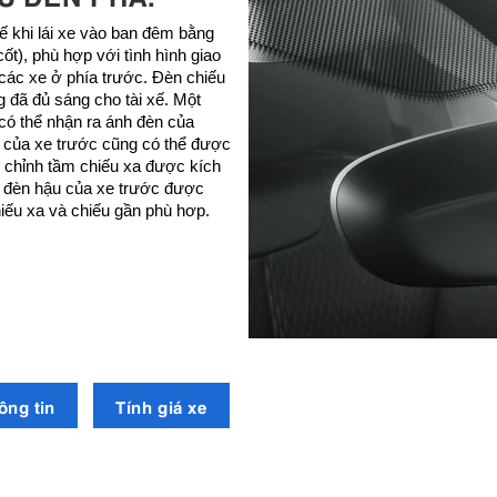
xế khi lái xe vào ban đêm bằng
ốt), phù hợp với tình hình giao
các xe ở phía trước. Đèn chiếu
 đã đủ sáng cho tài xế. Một
có thể nhận ra ánh đèn của
 của xe trước cũng có thể được
u chỉnh tầm chiếu xa được kích
c đèn hậu của xe trước được
hiếu xa và chiếu gần phù hơp.
ông tin
Tính giá xe