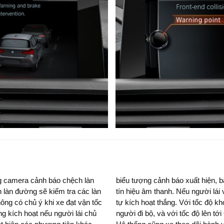
ng camera cảnh báo chệch làn
n tiếp theo, sau đó xe sẽ phát
 làn đường sẽ kiểm tra các làn
tốc độ lên đến 60 km/h, hệ thống
ông có chủ ý khi xe đạt vận tốc
h báo này giúp ngăn tai nạn với
g kích hoạt nếu người lái chủ
c độ nghiêm trọng của tai nạn.