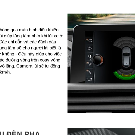
thông qua màn hình điều khiển
i giúp tăng tầm nhìn khi lùi xe ở
 Các chỉ dẫn và các đánh dấu
ung tâm sẽ cho người lái biết là
không - điều này giúp cho việc
ị các đường vòng tròn xoay vòng
ô lăng. Camera lùi sẽ tự động
 km/h.
U ĐÈN PHA.