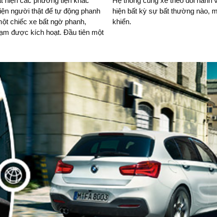
iện người thật để tự động phanh
được hiển thị trên màn hình điều
một chiếc xe bất ngờ phanh,
khiển.
ạm được kích hoạt. Đầu tiên một