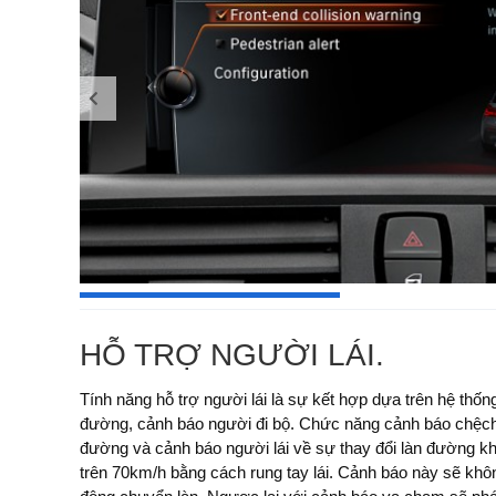
HỖ TRỢ NGƯỜI LÁI.
Tính năng hỗ trợ người lái là sự kết hợp dựa trên hệ thố
biểu tượng cảnh báo xuất hiện, bắt đầu nhấp nháy ở giai đoạ
đường, cảnh báo người đi bộ. Chức năng cảnh báo chệch
tín hiệu âm thanh. Nếu người lái vẫn không phản ứng, với 
đường và cảnh báo người lái về sự thay đổi làn đường kh
tự kích hoạt thắng. Với tốc độ khoảng 20-25 km/h, các cản
trên 70km/h bằng cách rung tay lái. Cảnh báo này sẽ khôn
người đi bộ, và với tốc độ lên tới 60 km/h, nó sẽ giảm mứ