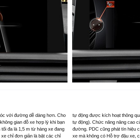
 góc với đường dễ dàng hơn. Cho
 (Kiểm soát khoảng cách đậu xe
không gian đỗ xe hợp lý khi bạn
ời lái khi đậu xe vuông góc với
tối đa là 1,5 m từ hàng xe đang
 gần với những vật cản. Khi đậu