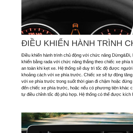
ĐIỀU KHIỂN HÀNH TRÌNH 
Điều khiển hành trình chủ động với chức năng Dừng&Đi,
Chức năng Dừng&Đi không chỉ tự động điều chỉnh tốc độ
khiển bằng rada với chức năng thắng theo chiếc xe phía tr
năng này cũng tự động tăng tốc để quay lại tốc độ mà ngườ
an toàn khi kẹt xe. Hệ thống sẽ duy trì tốc độ được người
sá thông thoáng cho phép. Nếu chiếc xe phía trước pha
khoảng cách với xe phía trước. Chiếc xe sẽ tự động tăng
lập tức khi các cảnh báo kiểm soát va chạm được kích ho
với xe phía trước trong suốt thời gian đi chậm hoặc đứng 
bước. Đầu tiên biểu tượng cảnh báo sẽ được hiển thị, sau 
đến chiếc xe phía trước, hoặc nếu có phương tiện khác 
tự điều chỉnh tốc độ phù hợp. Hệ thống có thể được kích 