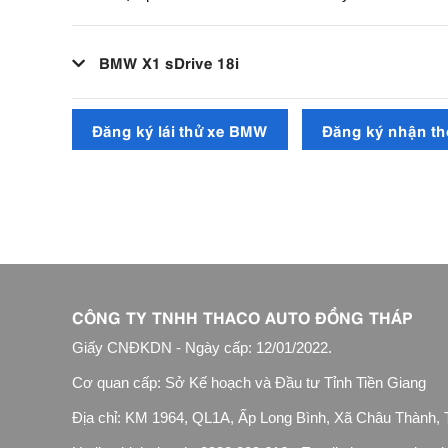
BMW X1 sDrive 18i
Đăng ký lái thử xe BMW
Đăng ký nhận th
CÔNG TY TNHH THACO AUTO ĐỒNG THÁP
Giấy CNĐKDN - Ngày cấp: 12/01/2022.
Cơ quan cấp: Sở Kế hoạch và Đầu tư Tỉnh Tiền Giang
Địa chỉ: KM 1964, QL1A, Ấp Long Bình, Xã Châu Thành,