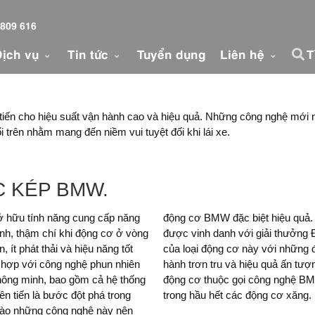
 809 616
Dịch vụ
Tin tức
Tuyển dụng
Liên hệ
T
iến cho hiệu suất vận hành cao và hiệu quả. Những công nghệ mới n
 trên nhằm mang đến niềm vui tuyệt đối khi lái xe.
 KÉP BMW.
 hữu tính năng cung cấp năng
ép BMW 6 xi-lanh đã nhiều lần
ệnh, thậm chí khi động cơ ở vòng
này góp phần củng cố danh tiếng
 ít phát thải và hiệu năng tốt
ao năng lượng năng động, vận
t hợp với công nghệ phun nhiên
nghệ tiên phong cho các thế hệ
 thông minh, bao gồm cả hệ thống
đã được chứng minh và áp dụng
n tiến là bước đột phá trong
trong hầu hết các động cơ xăng.
vào những công nghệ này nên