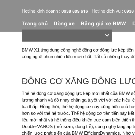
0938 809 616
0938
Hotline kinh doanh :
Hotline dịch vụ :
Trang chủ
Dòng xe
Bảng giá xe BMW
BMW X1 ứng dụng công nghệ động cơ động lực kép tiên t
công nghệ phun nhiên liệu mới nhất. Tất cả những thay đổi
ĐỘNG CƠ XĂNG ĐỘNG LỰC
Thế hệ động cơ xăng động lực kép mới nhất của BMW sở
động cơ BMW đặc biệt hiệu quả. Động cơ xăng động lực k
lượng nhanh và độ nhạy chân ga tuyệt vời với các hiệu l
được vinh danh với giải thưởng Động cơ của năm, điều 
tua thấp. Đồng thời, thế hệ động cơ này cũng hiệu quả hơn,
của loại động cơ này với những đặc tính như chuyển gi
hơn so với thế hệ trước. Thế hệ động cơ tiên tiến này kế
hành trơn tru và hiệu quả ấn tượng. Những ý tưởng công 
liệu mới nhất và hệ thống điều khiển trục cam biến thiên
động cơ thuộc gọi công nghệ BMW EfficientDynamics 
Double-VANOS (mở sớm, đóng trễ), công nghệ tăng áp tiê
chiến lược phát triển của BMW EfficientDynamics. Nhờ 