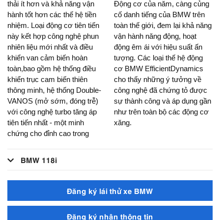
thải ít hơn và khả năng vận
Động cơ của năm, càng củng
hành tốt hơn các thế hệ tiền
cố danh tiếng của BMW trên
nhiệm. Loại động cơ tiên tiến
toàn thế giới, đem lại khả năng
này kết hợp công nghệ phun
vận hành năng động, hoạt
nhiên liệu mới nhất và điều
động êm ái với hiệu suất ấn
khiển van cảm biến hoàn
tượng. Các loại thế hệ động
toàn,bao gồm hệ thống điều
cơ BMW EfficientDynamics
khiển trục cam biến thiên
cho thấy những ý tưởng về
thông minh, hệ thống Double-
công nghệ đã chứng tỏ được
VANOS (mở sớm, đóng trễ)
sự thành công và áp dụng gần
với công nghệ turbo tăng áp
như trên toàn bộ các động cơ
tiên tiến nhất - một minh
xăng.
chứng cho đỉnh cao trong
BMW 118i
Đăng ký lái thử xe BMW
Đăng ký nhận thông tin