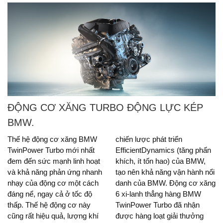
ĐỘNG CƠ XĂNG TURBO ĐỘNG LỰC KÉP
BMW.
Thế hệ động cơ xăng BMW
chiến lược phát triển
TwinPower Turbo mới nhất
EfficientDynamics (tăng phấn
đem đến sức mạnh linh hoạt
khích, ít tốn hao) của BMW,
và khả năng phản ứng nhanh
tạo nên khả năng vận hành nổi
nhạy của động cơ một cách
danh của BMW. Động cơ xăng
đáng nể, ngay cả ở tốc độ
6 xi-lanh thẳng hàng BMW
thấp. Thế hệ động cơ này
TwinPower Turbo đã nhận
cũng rất hiệu quả, lượng khí
được hàng loạt giải thưởng