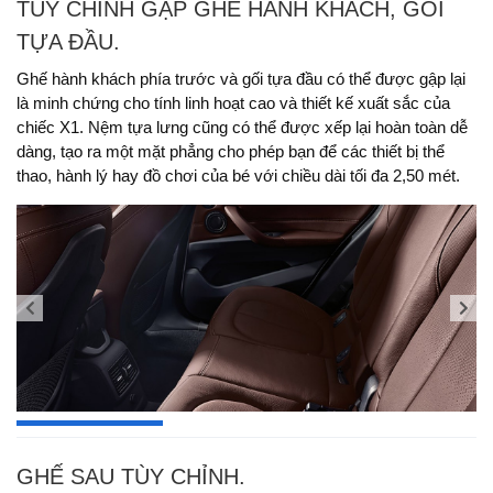
TÙY CHỈNH GẬP GHẾ HÀNH KHÁCH, GỐI
TỰA ĐẦU.
Ghế hành khách phía trước và gối tựa đầu có thể được gập lại
là minh chứng cho tính linh hoạt cao và thiết kế xuất sắc của
chiếc X1. Nệm tựa lưng cũng có thể được xếp lại hoàn toàn dễ
dàng, tạo ra một mặt phẳng cho phép bạn để các thiết bị thể
thao, hành lý hay đồ chơi của bé với chiều dài tối đa 2,50 mét.
GHẾ SAU TÙY CHỈNH.