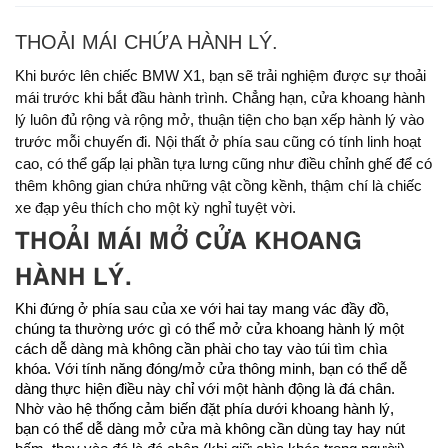
THOẢI MÁI CHỨA HÀNH LÝ.
Khi bước lên chiếc BMW X1, bạn sẽ trải nghiệm được sự thoải
mái trước khi bắt đầu hành trình. Chẳng hạn, cửa khoang hành
lý luôn đủ rộng và rộng mở, thuận tiện cho bạn xếp hành lý vào
trước mỗi chuyến đi. Nội thất ở phía sau cũng có tính linh hoạt
cao, có thể gấp lại phần tựa lưng cũng như điều chỉnh ghế để có
thêm không gian chứa những vật cồng kềnh, thậm chí là chiếc
xe đạp yêu thích cho một kỳ nghỉ tuyệt vời.
THOẢI MÁI MỞ CỬA KHOANG
HÀNH LÝ.
Khi đứng ở phía sau của xe với hai tay mang vác đầy đồ,
chúng ta thường ước gì có thể mở cửa khoang hành lý một
cách dễ dàng mà không cần phài cho tay vào túi tìm chìa
khóa. Với tính năng đóng/mở cửa thông minh, bạn có thể dễ
dàng thực hiện điều này chỉ với một hành động là đá chân.
Nhờ vào hệ thống cảm biến đặt phía dưới khoang hành lý,
bạn có thể dễ dàng mở cửa mà không cần dùng tay hay nút